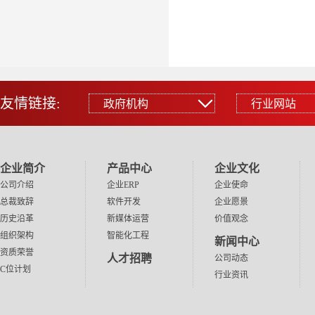
友情链接:
政府机构
行业网站
政府机构
行业网站
中国政府门户网站
阿里巴巴
中国工信部网站
百度
企业简介
产品中心
企业文化
浙江省经信厅网站
腾讯
公司介绍
企业ERP
企业使命
总裁致辞
软件开发
企业愿景
浙江省科技厅网站
华为
历史沿革
新媒体运营
价值观念
金华市经信局网站
小米
组织架构
智能化工程
新闻中心
金华市科技局网站
网易
资质荣誉
人才招聘
公司动态
永康市人民政府网站
新浪
C位计划
行业资讯