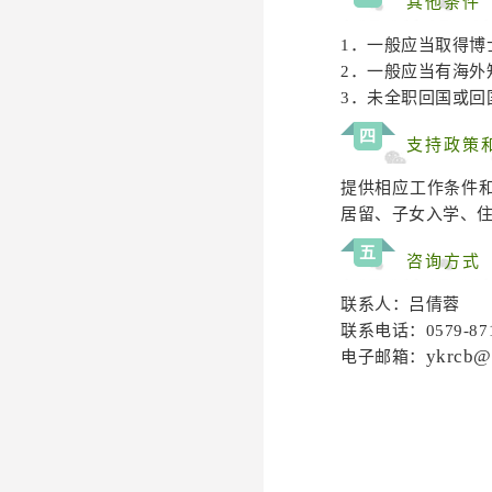
其他条件
1．一般应当取得博
2．一般应当有海
3．未全职回国或回
四
支持政策
提供相应工作条件和
居留、子女入学、
五
咨询方式
联系人：吕倩蓉
联系电话：0579-871
ykrcb@
电子邮箱：