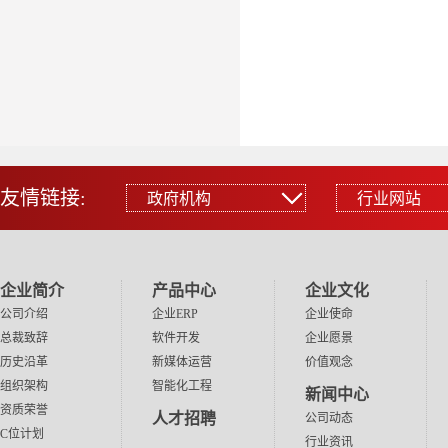
友情链接:
政府机构
行业网站
政府机构
行业网站
中国政府门户网站
阿里巴巴
中国工信部网站
百度
企业简介
产品中心
企业文化
浙江省经信厅网站
腾讯
公司介绍
企业ERP
企业使命
总裁致辞
软件开发
企业愿景
浙江省科技厅网站
华为
历史沿革
新媒体运营
价值观念
金华市经信局网站
小米
组织架构
智能化工程
新闻中心
金华市科技局网站
网易
资质荣誉
人才招聘
公司动态
永康市人民政府网站
新浪
C位计划
行业资讯