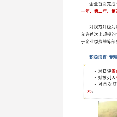
企业首次完成
一年、第二年、第
对规范升级为
允许首次上规模的
于企业缴费统筹部
积极培育“专精
▪ 对
获评
省
▪ 对被
列入
▪ 对首次
元
。